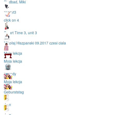
Sindbad, Miki
zeszyt3
click on 4
Smart Time 3, unit 3
Mikołaj Hiszpanski 09.2017 czesi ciala
Moja lekcja
Moja lekcja
zawody
Moja lekcja
Geburststag
dom
dom