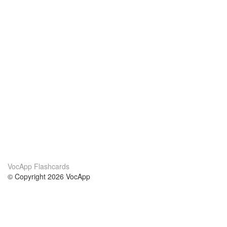
VocApp Flashcards
© Copyright 2026 VocApp
02-798 Mielczarskiego 8/58
Warsaw, Poland (EU)