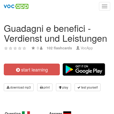
Toggl
navig
Guadagni e benefici -
Verdienst und Leistungen
0
102 flashcards
VocApp
start learning
download mp3
print
play
test yourself
Question
Answer