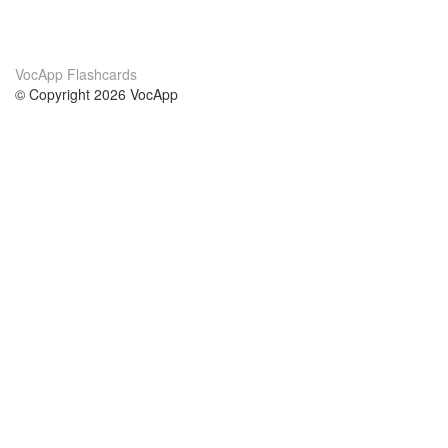
VocApp Flashcards
© Copyright 2026 VocApp
02-798 Mielczarskiego 8/58
Warsaw, Poland (EU)
About Us
Conditions
our team
100% guarantee
Blog
privacy policy
terms
Contact
GDPR
contact