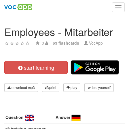
Toggl
navig
Employees - Mitarbeiter
0
63 flashcards
VocApp
start learning
download mp3
print
play
test yourself
Question
Answer
training manager