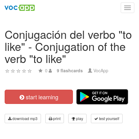
Toggl
navig
Conjugación del verbo "to
like" - Conjugation of the
verb "to like"
0
9 flashcards
VocApp
start learning
download mp3
print
play
test yourself