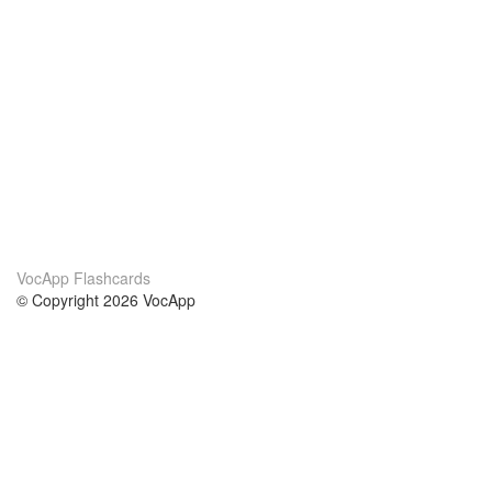
VocApp Flashcards
© Copyright 2026 VocApp
02-798 Mielczarskiego 8/58
Warsaw, Poland (EU)