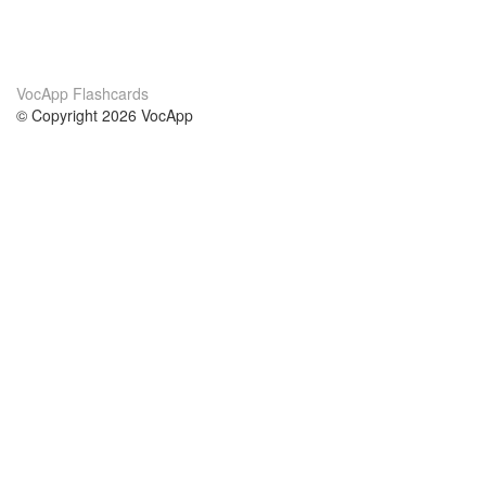
VocApp Flashcards
© Copyright 2026 VocApp
02-798 Mielczarskiego 8/58
Warsaw, Poland (EU)
About Us
Conditions
our team
100% guarantee
Blog
privacy policy
terms
Contact
GDPR