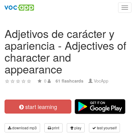
Toggl
navig
Adjetivos de carácter y
apariencia - Adjectives of
character and
appearance
0
61 flashcards
VocApp
start learning
download mp3
print
play
test yourself