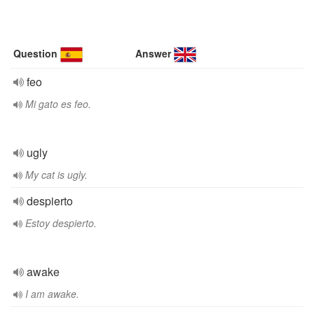
Question
Answer
feo
Mi gato es feo.
ugly
My cat is ugly.
despierto
Estoy despierto.
awake
I am awake.