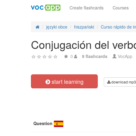
Create flashcards
Courses
języki obce
hiszpański
Curso rápido de i
Conjugación del verbo
0
9 flashcards
VocApp
start learning
download mp3
Question