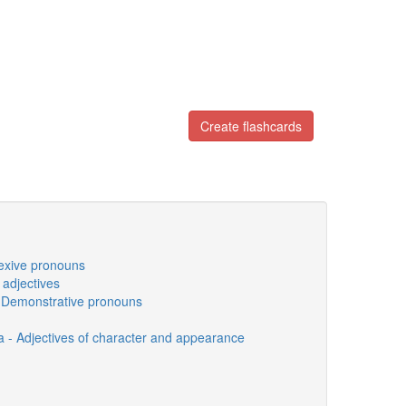
Create flashcards
lexive pronouns
 adjectives
 Demonstrative pronouns
ia - Adjectives of character and appearance