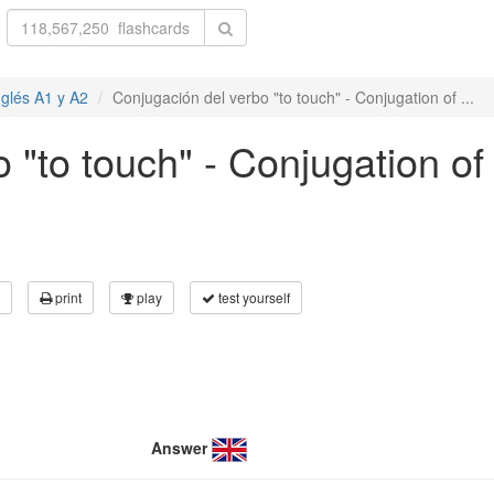
nglés A1 y A2
Conjugación del verbo "to touch" - Conjugation of ...
 "to touch" - Conjugation of 
print
play
test yourself
Answer