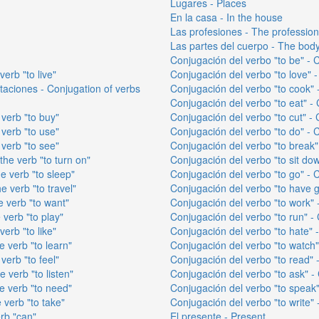
Lugares - Places
En la casa - In the house
Las profesiones - The professio
Las partes del cuerpo - The body
Conjugación del verbo "to be" - C
verb "to live"
Conjugación del verbo "to love" -
taciones - Conjugation of verbs
Conjugación del verbo "to cook" -
Conjugación del verbo "to eat" - 
 verb "to buy"
Conjugación del verbo "to cut" - 
 verb "to use"
Conjugación del verbo "to do" - C
 verb "to see"
Conjugación del verbo "to break" 
the verb "to turn on"
Conjugación del verbo "to sit dow
e verb "to sleep"
Conjugación del verbo "to go" - C
e verb "to travel"
Conjugación del verbo "to have go
e verb "to want"
Conjugación del verbo "to work" -
 verb "to play"
Conjugación del verbo "to run" - 
verb "to like"
Conjugación del verbo "to hate" -
e verb "to learn"
Conjugación del verbo "to watch" 
verb "to feel"
Conjugación del verbo "to read" -
e verb "to listen"
Conjugación del verbo "to ask" - 
e verb "to need"
Conjugación del verbo "to speak"
 verb "to take"
Conjugación del verbo "to write" -
rb "can"
El presente - Present