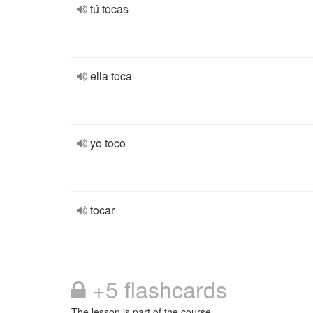
tú tocas
ella toca
yo toco
tocar
+5 flashcards
The lesson is part of the course