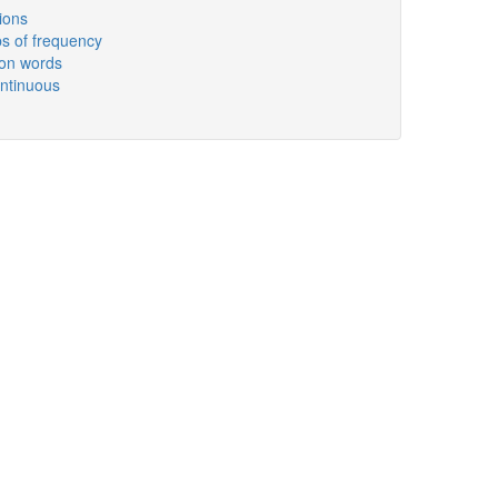
ions
bs of frequency
ion words
ontinuous