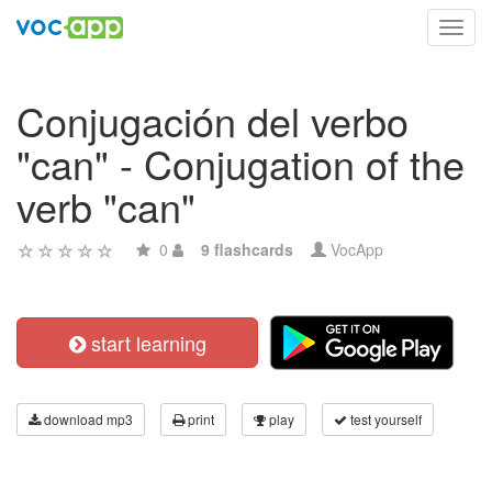
Toggl
navig
Conjugación del verbo
"can" - Conjugation of the
verb "can"
0
9 flashcards
VocApp
start learning
download mp3
print
play
test yourself