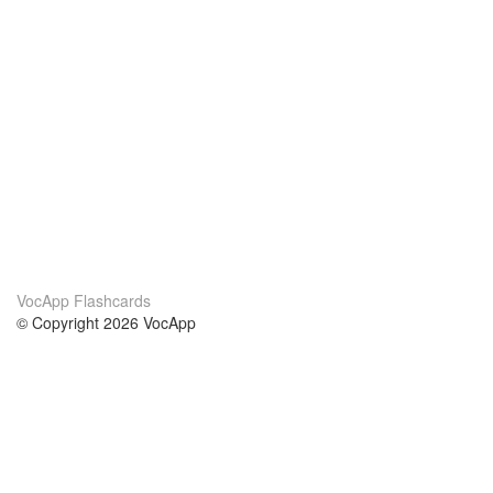
VocApp Flashcards
© Copyright 2026 VocApp
02-798 Mielczarskiego 8/58
Warsaw, Poland (EU)