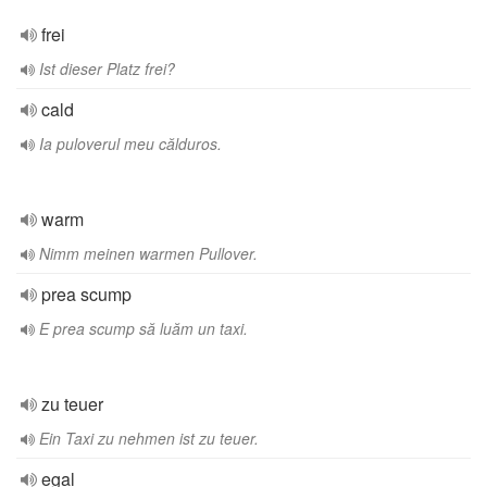
frei
Ist dieser Platz frei?
cald
Ia puloverul meu călduros.
warm
Nimm meinen warmen Pullover.
prea scump
E prea scump să luăm un taxi.
zu teuer
Ein Taxi zu nehmen ist zu teuer.
egal