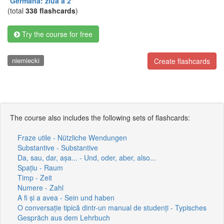
"
Germana: ziua a 2
"
(total
338 flashcards
)
Try the course for free
niemiecki
Create flashcards
The course also includes the following sets of flashcards:
Fraze utile - Nützliche Wendungen
Substantive - Substantive
Da, sau, dar, așa... - Und, oder, aber, also...
Spațiu - Raum
Timp - Zeit
Numere - Zahl
A fi și a avea - Sein und haben
O conversație tipică dintr-un manual de studenți - Typisches
Gespräch aus dem Lehrbuch