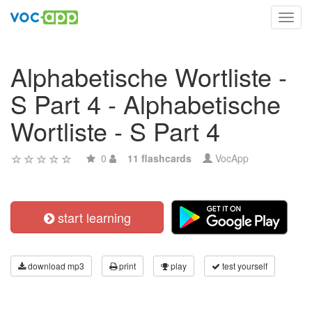
Toggl
navig
Alphabetische Wortliste -
S Part 4 - Alphabetische
Wortliste - S Part 4
0
11 flashcards
VocApp
start learning
download mp3
print
play
test yourself