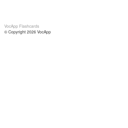
VocApp Flashcards
© Copyright 2026 VocApp
02-798 Mielczarskiego 8/58
Warsaw, Poland (EU)
About Us
Conditions
our team
100% guarantee
Blog
privacy policy
terms
Contact
GDPR