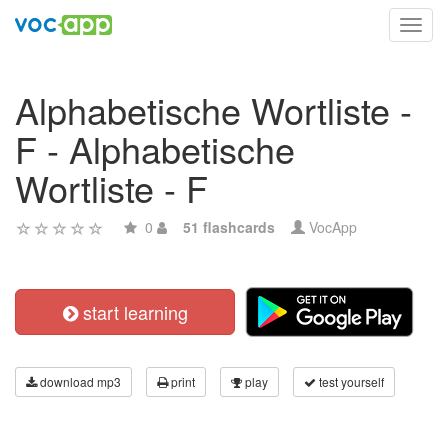
Toggl
navig
Alphabetische Wortliste -
F - Alphabetische
Wortliste - F
0
51 flashcards
VocApp
start learning
download mp3
print
play
test yourself