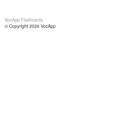
VocApp Flashcards
© Copyright 2026 VocApp
02-798 Mielczarskiego 8/58
Warsaw, Poland (EU)
About Us
Conditions
our team
100% guarantee
Blog
privacy policy
terms
Contact
GDPR
contact
Courses