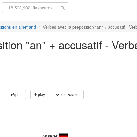
itions en allemand
Verbes avec la préposition "an" + accusatif - Verb
ition "an" + accusatif - Verb
print
play
test yourself
Answer