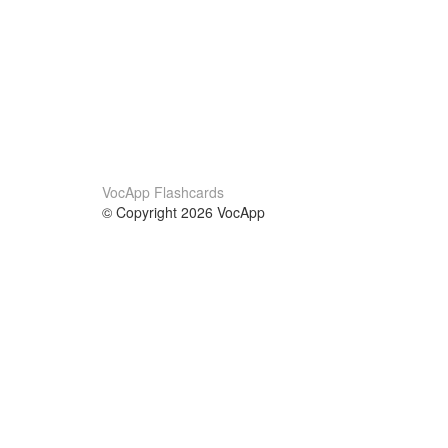
VocApp Flashcards
© Copyright 2026 VocApp
02-798 Mielczarskiego 8/58
Warsaw, Poland (EU)