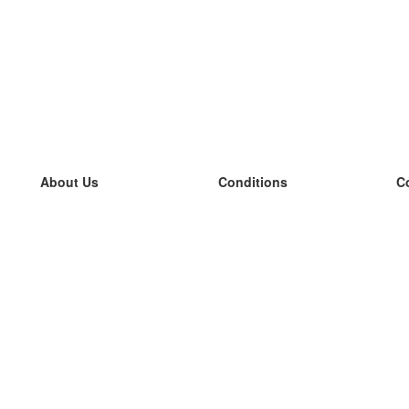
About Us
Conditions
C
our team
100% guarantee
L
Blog
privacy policy
L
terms
L
Contact
GDPR
L
contact
L
More
L
Help
new flashcards
Frequently asked questions
some blogs
a catalogue