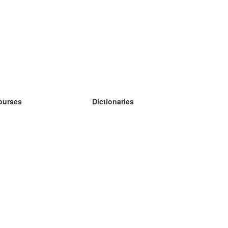
ourses
Dictionaries
earn German
earn Spanish
earn French
earn Russian
earn Norwegian
earn Swedish