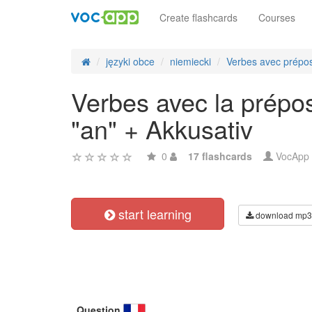
Create flashcards
Courses
języki obce
niemiecki
Verbes avec prépos
Verbes avec la prépos
"an" + Akkusativ
0
17 flashcards
VocApp
start learning
download mp3
Question