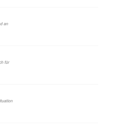
nd an
ch für
tuation