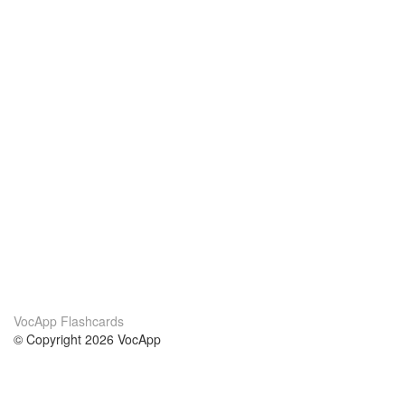
VocApp Flashcards
© Copyright 2026 VocApp
02-798 Mielczarskiego 8/58
Warsaw, Poland (EU)