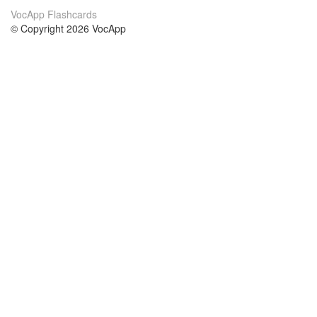
VocApp Flashcards
© Copyright 2026 VocApp
02-798 Mielczarskiego 8/58
Warsaw, Poland (EU)
About Us
Conditions
our team
100% guarantee
Blog
privacy policy
terms
Contact
GDPR
contact
Courses
Help
Learn German
Frequently asked questions