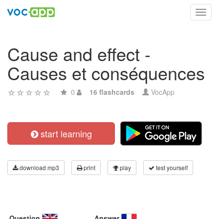
Toggl
navig
Cause and effect -
Causes et conséquences
0
16 flashcards
VocApp
start learning
download mp3
print
play
test yourself
Question
Answer