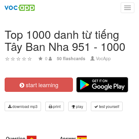
Toggl
navig
Top 1000 danh từ tiếng
Tây Ban Nha 951 - 1000
0
50 flashcards
VocApp
start learning
download mp3
print
play
test yourself
Question
Answer