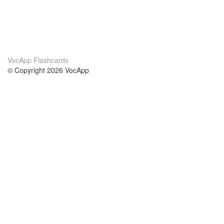
VocApp Flashcards
© Copyright 2026 VocApp
02-798 Mielczarskiego 8/58
Warsaw, Poland (EU)
About Us
Conditions
our team
100% guarantee
Blog
privacy policy
terms