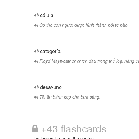
célula
Cơ thể con người được hình thành bởi tế bào.
categoría
Floyd Mayweather chiến đấu trong thể loại năng c
desayuno
Tôi ăn bánh kếp cho bữa sáng.
+43 flashcards
The lesson is part of the course