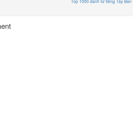
Top 1000 danh từ tiếng Tây Ban
ment