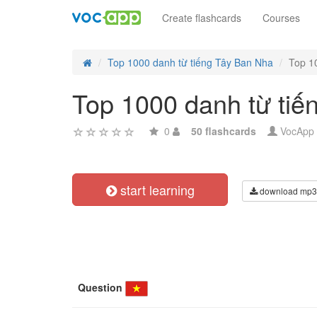
Create flashcards
Courses
Top 1000 danh từ tiếng Tây Ban Nha
Top 1
Top 1000 danh từ tiế
0
50 flashcards
VocApp
start learning
download mp3
Question