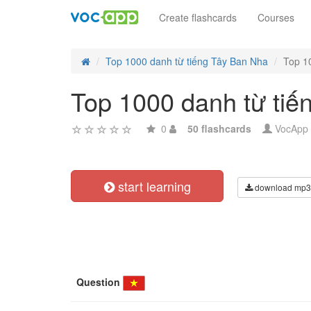
Create flashcards
Courses
Top 1000 danh từ tiếng Tây Ban Nha
Top 1
Top 1000 danh từ tiế
0
50 flashcards
VocApp
start learning
download mp3
Question