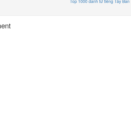
Top 1000 danh từ tiếng Tây Ban
ment