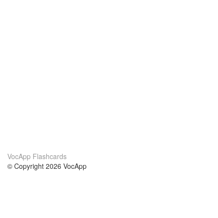
VocApp Flashcards
© Copyright 2026 VocApp
02-798 Mielczarskiego 8/58
Warsaw, Poland (EU)