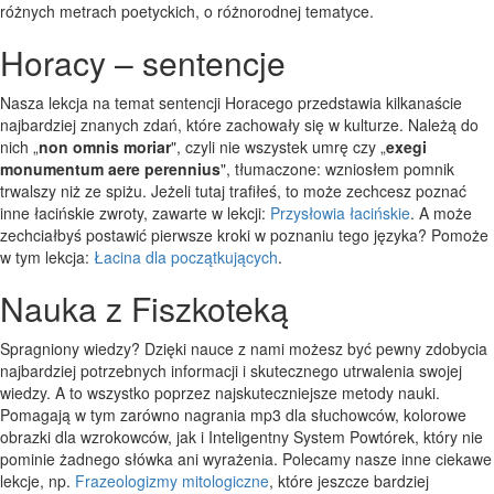
różnych metrach poetyckich, o różnorodnej tematyce.
Horacy – sentencje
Nasza lekcja na temat sentencji Horacego przedstawia kilkanaście
najbardziej znanych zdań, które zachowały się w kulturze. Należą do
nich „
non omnis moriar
", czyli nie wszystek umrę czy „
exegi
monumentum aere perennius
", tłumaczone: wzniosłem pomnik
trwalszy niż ze spiżu. Jeżeli tutaj trafiłeś, to może zechcesz poznać
inne łacińskie zwroty, zawarte w lekcji:
Przysłowia łacińskie
. A może
zechciałbyś postawić pierwsze kroki w poznaniu tego języka? Pomoże
w tym lekcja:
Łacina dla początkujących
.
Nauka z Fiszkoteką
Spragniony wiedzy? Dzięki nauce z nami możesz być pewny zdobycia
najbardziej potrzebnych informacji i skutecznego utrwalenia swojej
wiedzy. A to wszystko poprzez najskuteczniejsze metody nauki.
Pomagają w tym zarówno nagrania mp3 dla słuchowców, kolorowe
obrazki dla wzrokowców, jak i Inteligentny System Powtórek, który nie
pominie żadnego słówka ani wyrażenia. Polecamy nasze inne ciekawe
lekcje, np.
Frazeologizmy mitologiczne
, które jeszcze bardziej