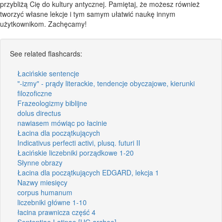
przybliżą Cię do kultury antycznej. Pamiętaj, że możesz również
tworzyć własne lekcje i tym samym ułatwić naukę innym
użytkownikom. Zachęcamy!
See related flashcards:
Łacińskie sentencje
"-izmy" - prądy literackie, tendencje obyczajowe, kierunki
filozoficzne
Frazeologizmy biblijne
dolus directus
nawiasem mówiąc po łacinie
Łacina dla początkujących
Indicativus perfecti activi, plusq. futuri II
Łacińskie liczebniki porządkowe 1-20
Słynne obrazy
Łacina dla początkujących EDGARD, lekcja 1
Nazwy miesięcy
corpus humanum
liczebniki główne 1-10
łacina prawnicza część 4
Sententiae Latinae [UG archeo]