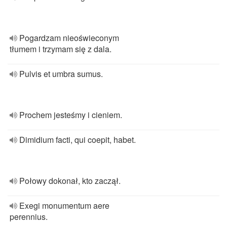
Pogardzam nieoświeconym
tłumem i trzymam się z dala.
Pulvis et umbra sumus.
Prochem jesteśmy i cieniem.
Dimidium facti, qui coepit, habet.
Połowy dokonał, kto zaczął.
Exegi monumentum aere
perennius.