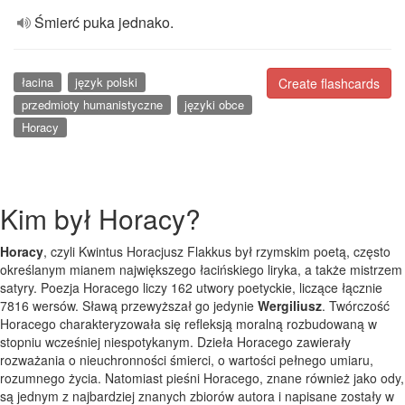
Śmierć puka jednako.
łacina
język polski
Create flashcards
przedmioty humanistyczne
języki obce
Horacy
Kim był Horacy?
Horacy
, czyli Kwintus Horacjusz Flakkus był rzymskim poetą, często
określanym mianem największego łacińskiego liryka, a także mistrzem
satyry. Poezja Horacego liczy 162 utwory poetyckie, liczące łącznie
7816 wersów. Sławą przewyższał go jedynie
Wergiliusz
. Twórczość
Horacego charakteryzowała się refleksją moralną rozbudowaną w
stopniu wcześniej niespotykanym. Dzieła Horacego zawierały
rozważania o nieuchronności śmierci, o wartości pełnego umiaru,
rozumnego życia. Natomiast pieśni Horacego, znane również jako ody,
są jednym z najbardziej znanych zbiorów autora i napisane zostały w