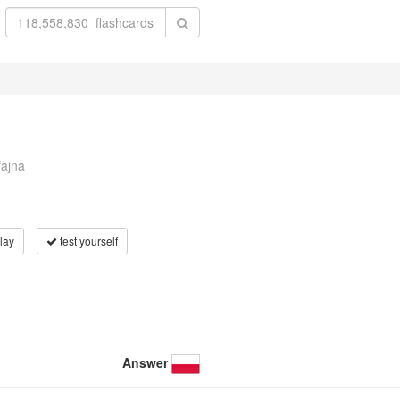
fajna
lay
test yourself
Answer