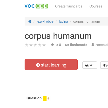
Create flashcards
Courses
języki obce
łacina
corpus humanum
corpus humanum
0
69 flashcards
zanecia
start learning
print
p
Question