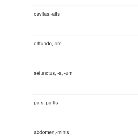
cavitas,-atis
diffundo,-ere
seiunctus, -a, -um
pars, partis
abdomen,-minis