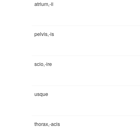
atrium,-ii
pelvis,-is
scio,-ire
usque
thorax,-acis