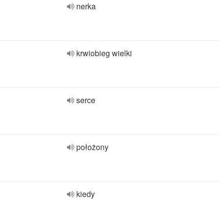
nerka
krwiobieg wielki
serce
położony
kiedy