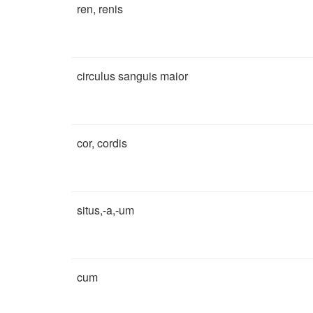
ren, renis
circulus sanguis maior
cor, cordis
situs,-a,-um
cum