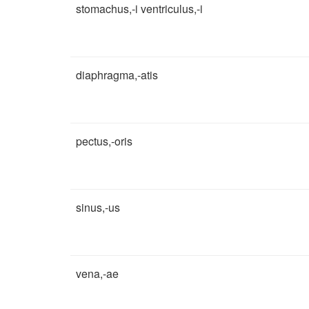
stomachus,-i ventriculus,-i
diaphragma,-atis
pectus,-oris
sinus,-us
vena,-ae