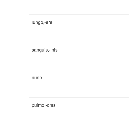
iungo,-ere
sanguis,-inis
nune
pulmo,-onis