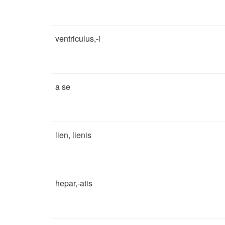
ventriculus,-i
a se
lien, lienis
hepar,-atis