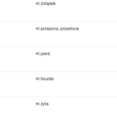
żołądek
przepona, przesłona
pierś
bruzda
żyła