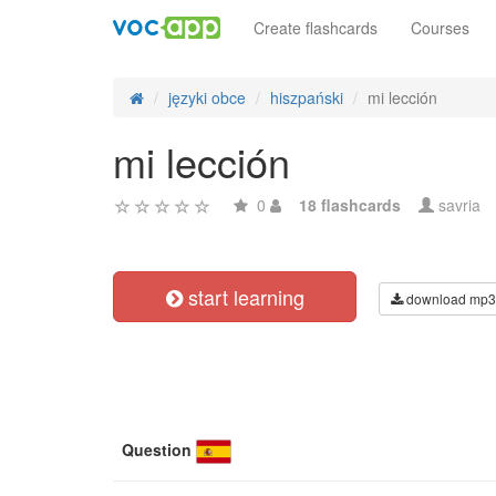
Create flashcards
Courses
języki obce
hiszpański
mi lección
mi lección
0
18 flashcards
savria
start learning
download mp3
Question