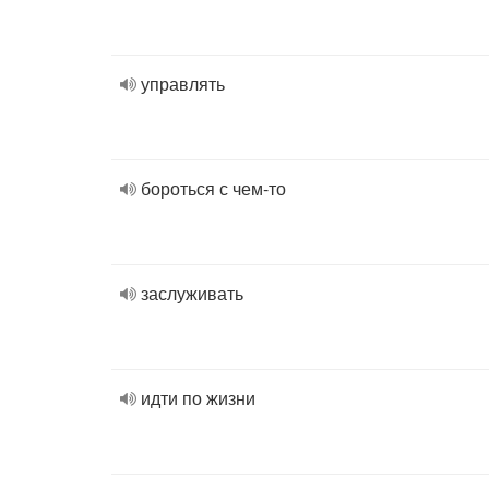
управлять
бороться с чем-то
заслуживать
идти по жизни