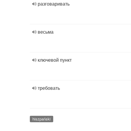
разговаривать
весьма
ключевой пункт
требовать
hiszpański