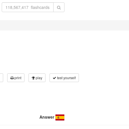
print
play
test yourself
Answer