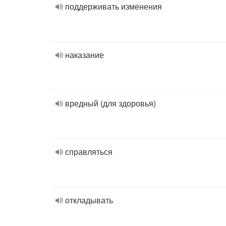
поддерживать изменения
наказание
вредный (для здоровья)
справляться
откладывать