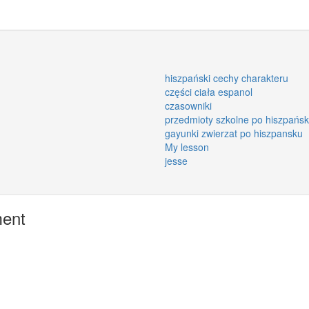
hiszpański cechy charakteru
części ciała espanol
czasowniki
przedmioty szkolne po hiszpańs
gayunki zwierzat po hiszpansku
My lesson
jesse
ment