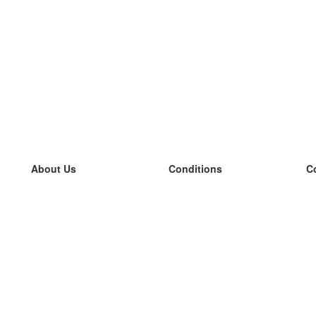
About Us
Conditions
C
our team
100% guarantee
L
Blog
privacy policy
L
terms
L
Contact
GDPR
L
contact
L
More
L
Help
new flashcards
Frequently asked questions
some blogs
a catalogue