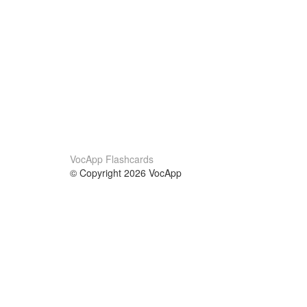
VocApp Flashcards
© Copyright 2026 VocApp
02-798 Mielczarskiego 8/58
Warsaw, Poland (EU)