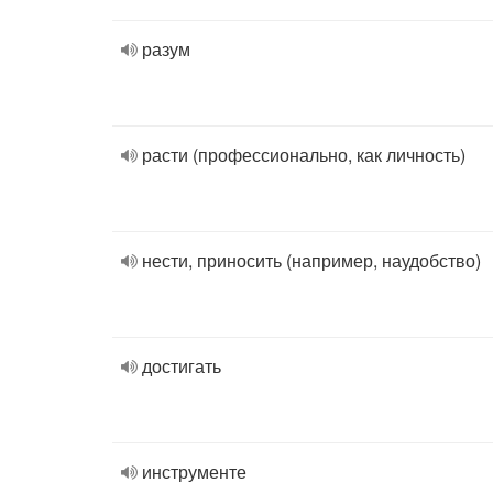
разум
расти (профессионально, как личность)
нести, приносить (например, наудобство)
достигать
инструменте