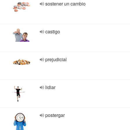
sostener un cambio
castigo
prejudicial
lidiar
postergar