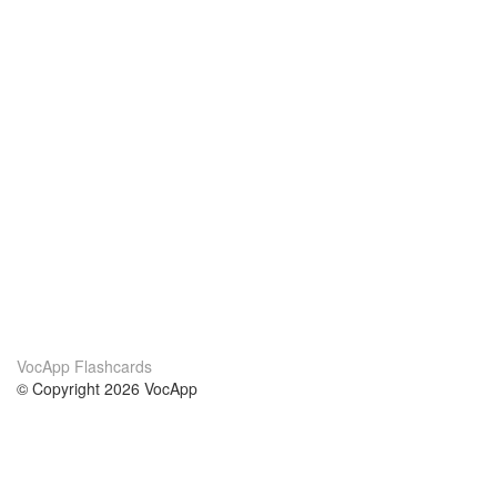
VocApp Flashcards
© Copyright 2026 VocApp
02-798 Mielczarskiego 8/58
Warsaw, Poland (EU)