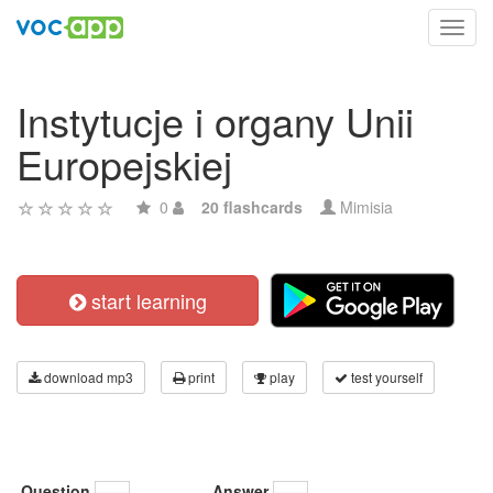
Toggl
navig
Instytucje i organy Unii
Europejskiej
0
20 flashcards
Mimisia
start learning
download mp3
print
play
test yourself
Question
Answer