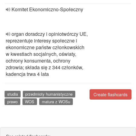
Komitet Ekonomiczno-Społeczny
organ doradczy i opiniotwórczy UE,
reprezentuje interesy społeczne i
ekonomiczne państw członkowskich
w kwestiach socjalnych, oświaty,
ochrony konsumenta, ochrony
zdrowia; składa się z 344 członków,
kadencja trwa 4 lata
studia
przedmioty humanistyczne
Create flashcards
prawo
WOS
matura z WOSu