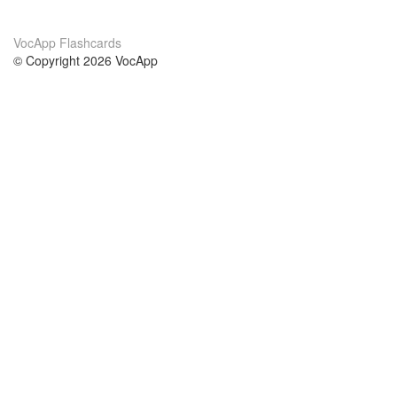
VocApp Flashcards
© Copyright 2026 VocApp
02-798 Mielczarskiego 8/58
Warsaw, Poland (EU)
About Us
Conditions
our team
100% guarantee
Blog
privacy policy
terms
Contact
GDPR
contact
Courses
Help