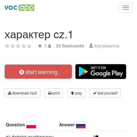
Toggl
navig
характер cz.1
0
22 flashcards
krynskaanna
start learning
download mp3
print
play
test yourself
Question
Answer
dobrze wychowany