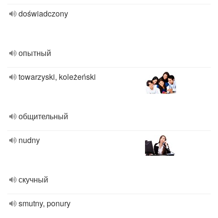
doświadczony
опытный
towarzyski, koleżeński
общительный
nudny
скучный
smutny, ponury