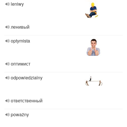
leniwy
ленивый
optymista
оптимист
odpowiedzialny
ответственный
poważny