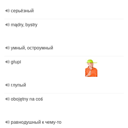
серьёзный
mądry, bystry
умный, остроумный
głupi
глупый
obojętny na coś
равнодушный к чему-то