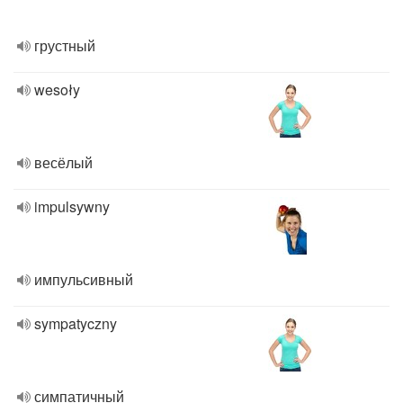
грустный
wesoły
весёлый
impulsywny
импульсивный
sympatyczny
симпатичный