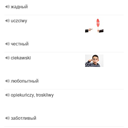
жадный
uczciwy
честный
ciekawski
любопытный
opiekuńczy, troskliwy
заботливый