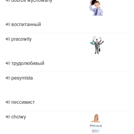
воспитанный
pracowity
трудолюбивый
pesymista
пессимист
chciwy