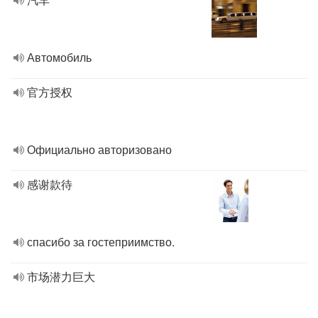
Автомобиль
官方授权
Официально авторизовано
感谢款待
спасибо за гостеприимство.
市场潜力巨大