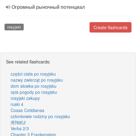
Огромный рыночный потенциал
rosyjski
Create flashcards
See related flashcards:
części ciała po rosyjsku
nazwy zwierząt po rosyjsku
dom slowka po rosyjsku
opis pogody po rosyjsku
rosyjski zakupy
ruski 4
Cosas Cotidianas
członkowie rodziny po rosyjsku
滑翔机2
Verbs 2/3
Chapter 3 Frankenstein