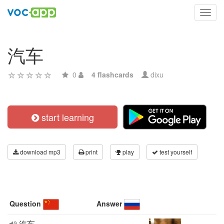
Toggl
navig
汽车
0
4 flashcards
dixu
start learning
download mp3
print
play
test yourself
Question
Answer
汽车