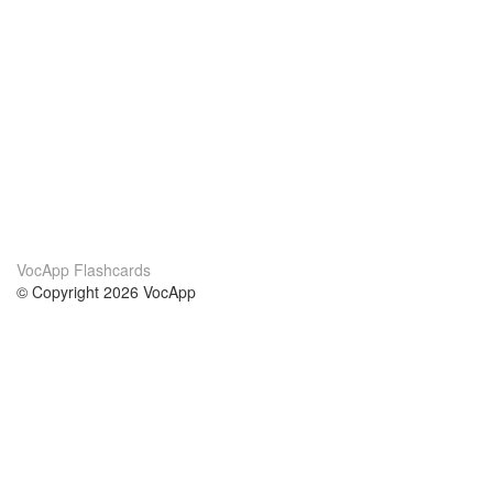
VocApp Flashcards
© Copyright 2026 VocApp
02-798 Mielczarskiego 8/58
Warsaw, Poland (EU)