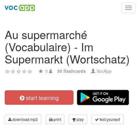
Toggl
navig
Au supermarché
(Vocabulaire) - Im
Supermarkt (Wortschatz)
0
30 flashcards
VocApp
start learning
download mp3
print
play
test yourself