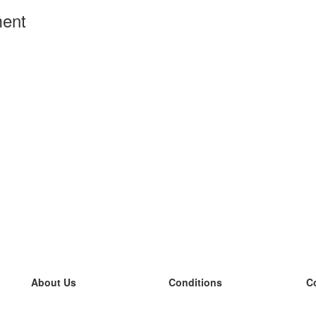
ment
About Us
Conditions
C
our team
100% guarantee
L