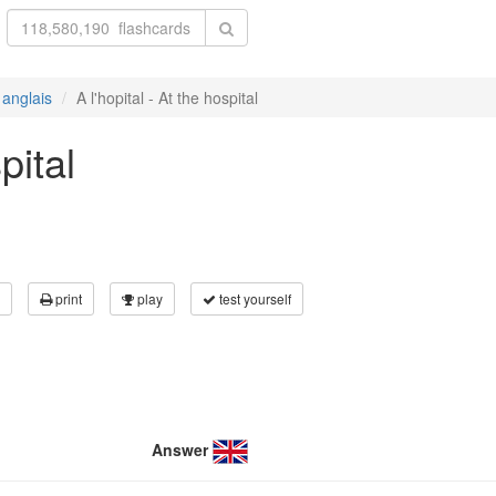
 anglais
A l'hopital - At the hospital
pital
print
play
test yourself
Answer