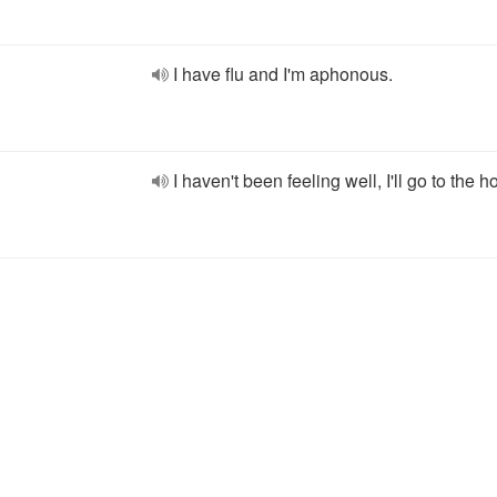
I have flu and I'm aphonous.
I haven't been feeling well, I'll go to the ho