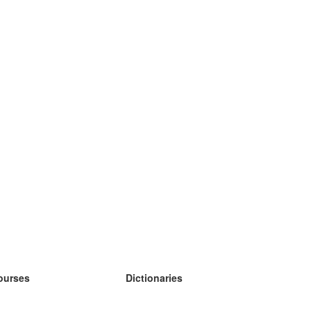
ourses
Dictionaries
earn German