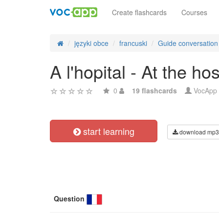
Create flashcards
Courses
języki obce
francuski
Guide conversation
A l'hopital - At the hos
0
19 flashcards
VocApp
start learning
download mp3
Question