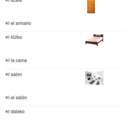
el armario
łóżko
la cama
salon
el salón
daleko