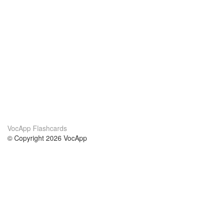
VocApp Flashcards
© Copyright 2026 VocApp
02-798 Mielczarskiego 8/58
Warsaw, Poland (EU)