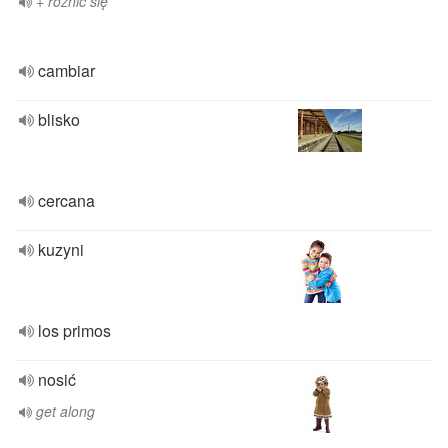
+ różnić się
cambiar
blisko
cercana
kuzyni
los primos
nosić
get along