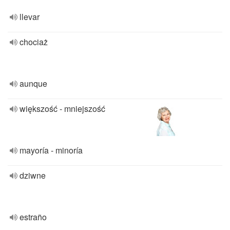
llevar
chociaż
aunque
większość - mniejszość
mayoría - minoría
dziwne
estraño