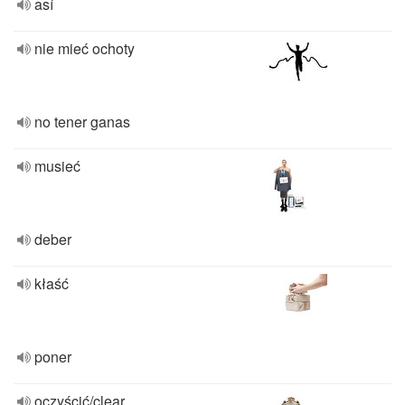
así
nie mieć ochoty
no tener ganas
musieć
deber
kłaść
poner
oczyścić/clear