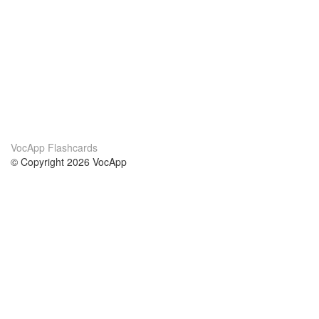
VocApp Flashcards
© Copyright 2026 VocApp
02-798 Mielczarskiego 8/58
Warsaw, Poland (EU)