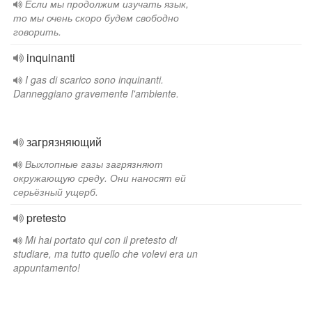
Если мы продолжим изучать язык,
то мы очень скоро будем свободно
говорить.
inquinanti
I gas di scarico sono inquinanti.
Danneggiano gravemente l'ambiente.
загрязняющий
Выхлопные газы загрязняют
окружающую среду. Они наносят ей
серьёзный ущерб.
pretesto
Mi hai portato qui con il pretesto di
studiare, ma tutto quello che volevi era un
appuntamento!