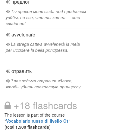
предлог
Ты привел меня сюда под предлогом
учёбы, но все, что ты хотел — это
свидание!
avvelenare
La strega cattiva avvelenerà la mela
per uccidere la bella principessa.
отравить
Злая ведьма отравит яблоко,
чтобы убить прекрасную принцессу.
+18 flashcards
The lesson is part of the course
"
Vocabolario russo di livello C1
"
(total
1,500 flashcards
)