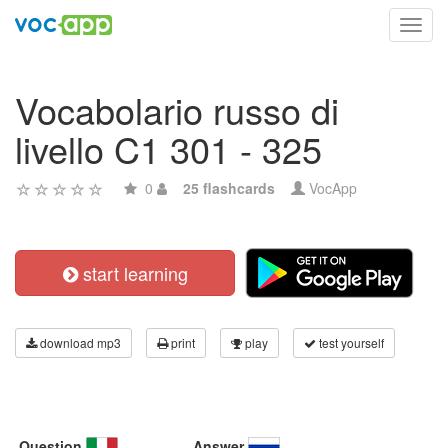
Toggl
navig
Vocabolario russo di
livello C1 301 - 325
0
25 flashcards
VocApp
start learning
download mp3
print
play
test yourself
Question
Answer