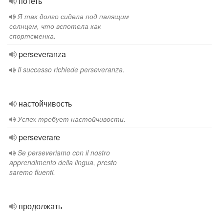
потеть
Я так долго сидела под палящим
солнцем, что вспотела как
спортсменка.
perseveranza
Il successo richiede perseveranza.
настойчивость
Успех требует настойчивости.
perseverare
Se perseveriamo con il nostro
apprendimento della lingua, presto
saremo fluenti.
продолжать