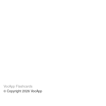
VocApp Flashcards
© Copyright 2026 VocApp
02-798 Mielczarskiego 8/58
Warsaw, Poland (EU)