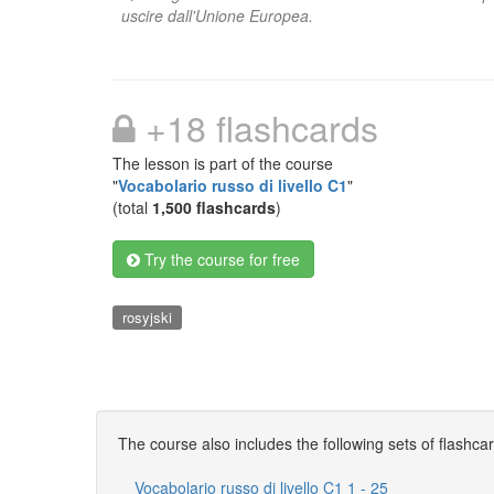
uscire dall'Unione Europea.
+18 flashcards
The lesson is part of the course
"
Vocabolario russo di livello C1
"
(total
1,500 flashcards
)
Try the course for free
rosyjski
The course also includes the following sets of flashca
Vocabolario russo di livello C1 1 - 25