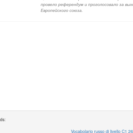
провело референдум и проголосовало за вых
Европейского союза.
rds:
Vocabolario russo di livello C1 26