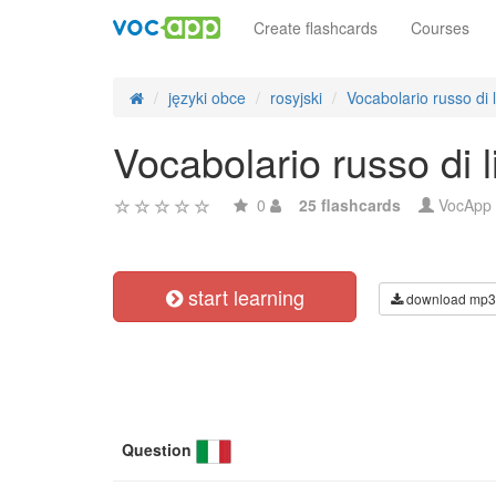
Create flashcards
Courses
języki obce
rosyjski
Vocabolario russo di l
Vocabolario russo di l
0
25 flashcards
VocApp
start learning
download mp3
Question