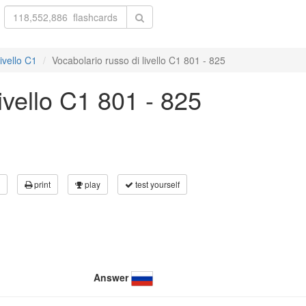
ivello C1
Vocabolario russo di livello C1 801 - 825
ivello C1 801 - 825
print
play
test yourself
Answer