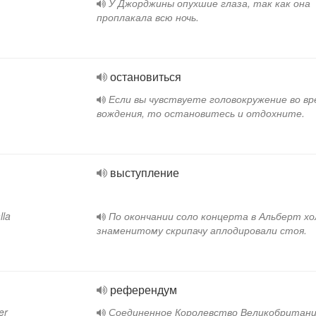
У Джорджины опухшие глаза, так как она
проплакала всю ночь.
остановиться
Если вы чувствуете головокружение во вр
вождения, то остановитесь и отдохните.
выступление
lla
По окончании соло концерта в Альберт хо
знаменитому скрипачу аплодировали стоя.
референдум
er
Соединенное Королевство Великобритан