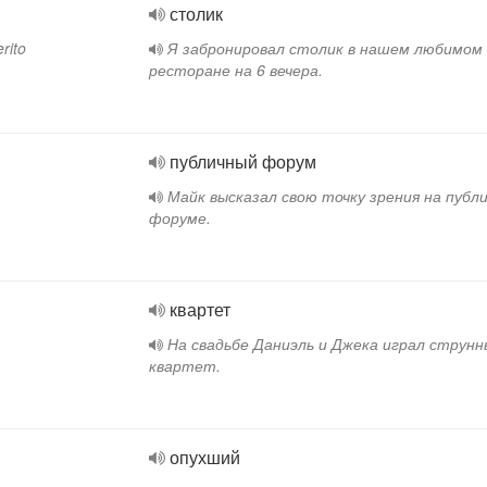
столик
rito
Я забронировал столик в нашем любимом
ресторане на 6 вечера.
публичный форум
Майк высказал свою точку зрения на публ
форуме.
квартет
На свадьбе Даниэль и Джека играл струнн
квартет.
опухший