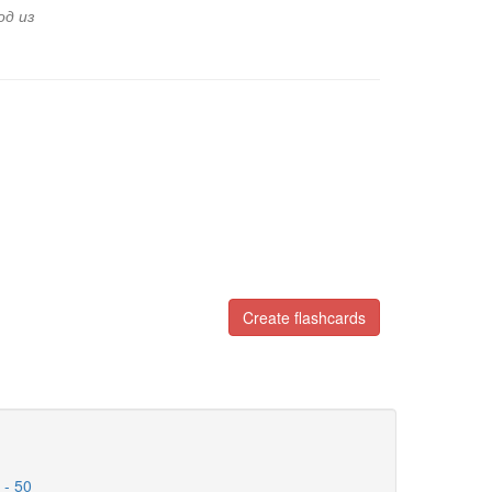
од из
Create flashcards
 - 50