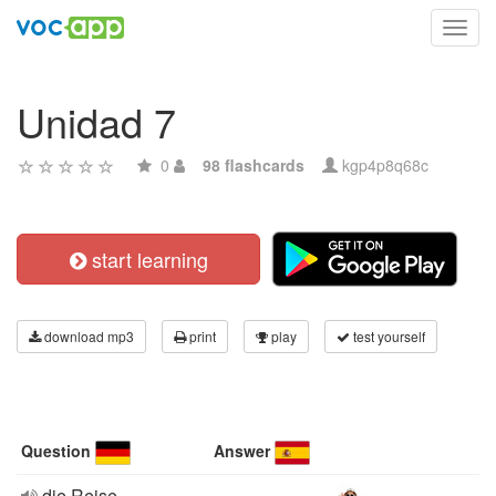
Toggl
navig
Unidad 7
0
98 flashcards
kgp4p8q68c
start learning
download mp3
print
play
test yourself
Question
Answer
die Reise