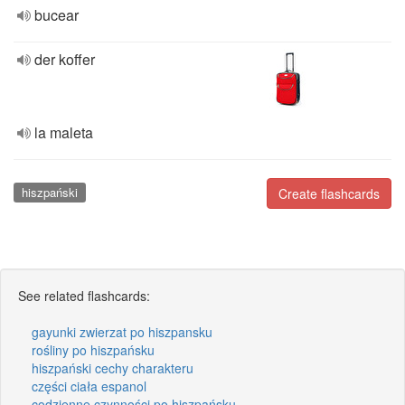
bucear
der koffer
la maleta
hiszpański
Create flashcards
See related flashcards:
gayunki zwierzat po hiszpansku
rośliny po hiszpańsku
hiszpański cechy charakteru
części ciała espanol
codzienne czynności po hiszpańsku