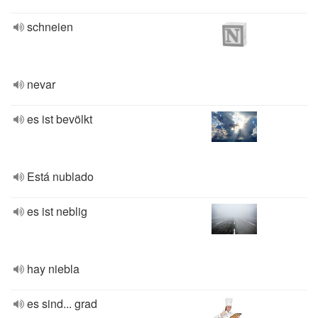
schneien
nevar
es ist bevölkt
Está nublado
es ist neblig
hay niebla
es sind... grad