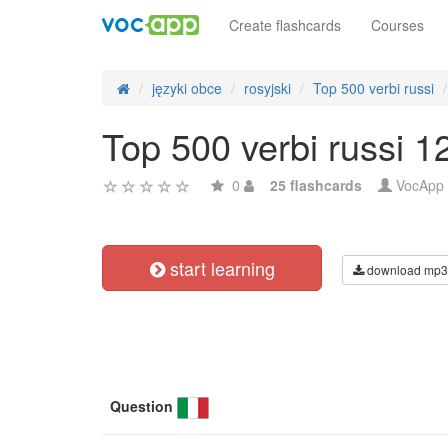
Create flashcards
Courses
języki obce
rosyjski
Top 500 verbi russi
Top 500 verbi russi 1
0
25 flashcards
VocApp
start learning
download mp3
Question