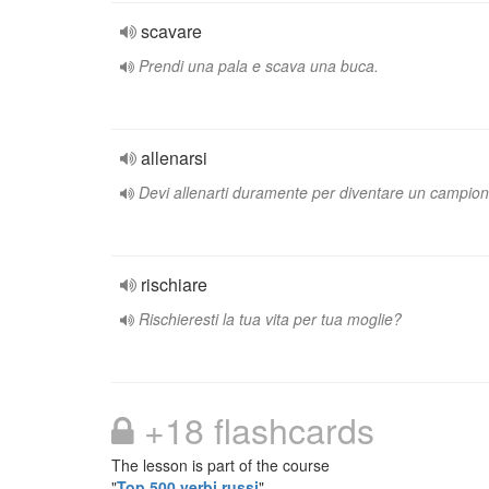
scavare
Prendi una pala e scava una buca.
allenarsi
Devi allenarti duramente per diventare un campion
rischiare
Rischieresti la tua vita per tua moglie?
+18 flashcards
The lesson is part of the course
"
Top 500 verbi russi
"