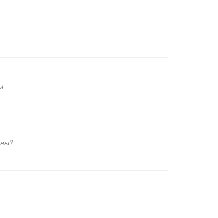
ы
ены?