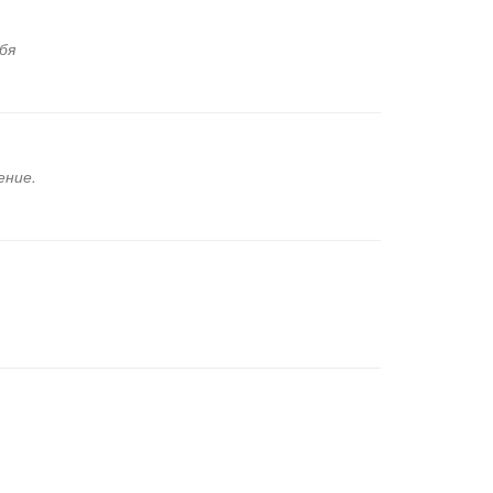
бя
ение.