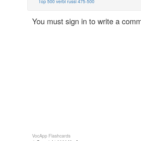
Top 500 verbi russi 475-500
You must sign in to write a com
VocApp Flashcards