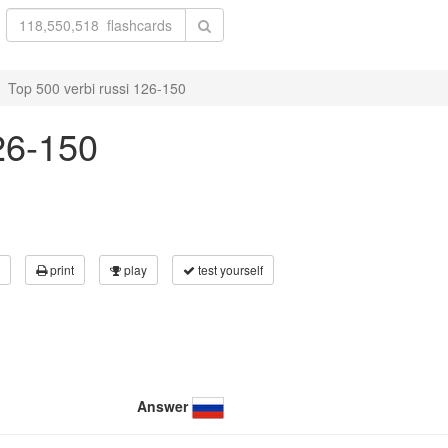
Top 500 verbi russi 126-150
26-150
print
play
test yourself
Answer