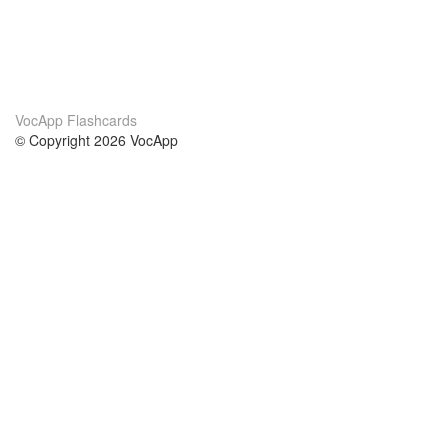
VocApp Flashcards
© Copyright 2026 VocApp
02-798 Mielczarskiego 8/58
Warsaw, Poland (EU)
About Us
Conditions
our team
100% guarantee
Blog
privacy policy
terms