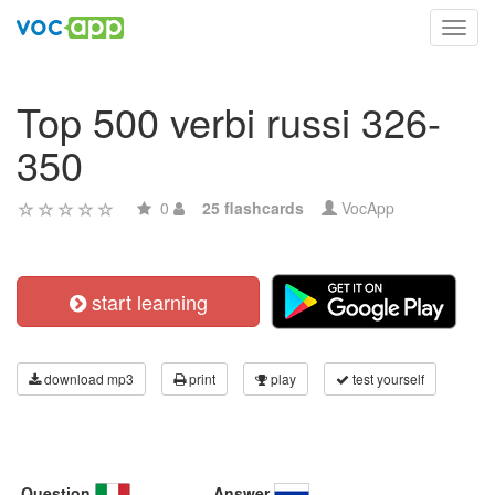
Toggl
navig
Top 500 verbi russi 326-
350
0
25 flashcards
VocApp
start learning
download mp3
print
play
test yourself
Question
Answer