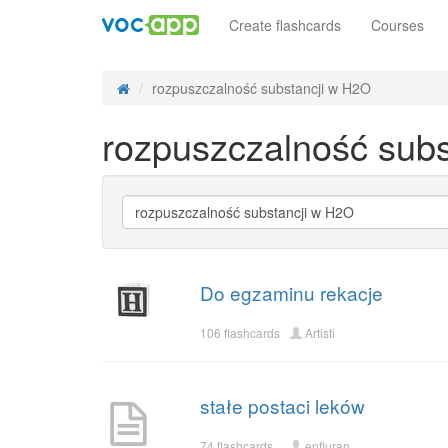
Create flashcards
Courses
rozpuszczalność substancji w H2O
rozpuszczalność sub
Do egzaminu rekacje
106 flashcards
Artisti
stałe postaci leków
74 flashcards
enfluran