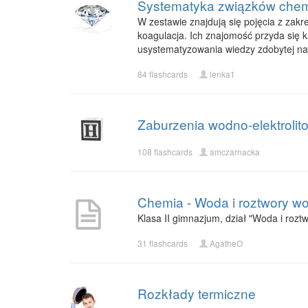
Systematyka związków chemi
W zestawie znajdują się pojęcia z zakr
koagulacja. Ich znajomość przyda się
usystematyzowania wiedzy zdobytej na 
84 flashcards
lenka1
Zaburzenia wodno-elektrolit
108 flashcards
amczarnacka
Chemia - Woda i roztwory w
Klasa II gimnazjum, dział "Woda i rozt
31 flashcards
AgatheO
Rozkłady termiczne