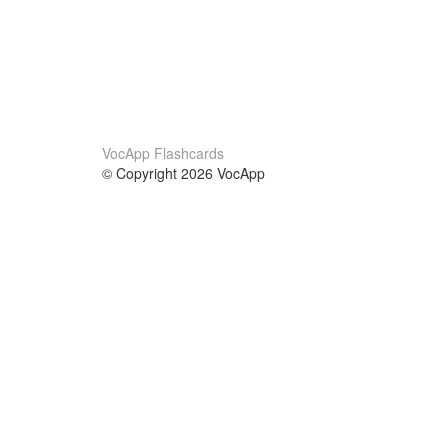
VocApp Flashcards
© Copyright 2026 VocApp
02-798 Mielczarskiego 8/58
Warsaw, Poland (EU)