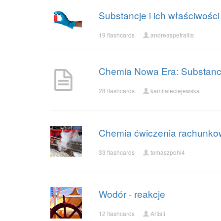
Substancje i ich właściwości
19 flashcards
andreaspetrallis
Chemia Nowa Era: Substancj
28 flashcards
kamilaleciejewska
Chemia ćwiczenia rachunko
33 flashcards
tomaszpohl4
Wodór - reakcje
12 flashcards
Artisti