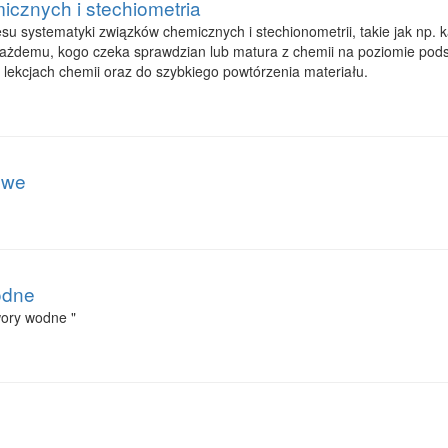
cznych i stechiometria
esu systematyki związków chemicznych i stechionometrii, takie jak np. 
 każdemu, kogo czeka sprawdzian lub matura z chemii na poziomie pod
lekcjach chemii oraz do szybkiego powtórzenia materiału.
owe
odne
wory wodne "