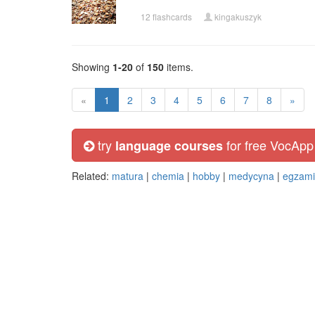
12 flashcards
kingakuszyk
Showing
1-20
of
150
items.
«
1
2
3
4
5
6
7
8
»
try
for free VocApp
language courses
Related:
matura
|
chemia
|
hobby
|
medycyna
|
egzami