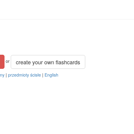
create your own flashcards
or
ny
|
przedmioty ścisłe
|
English