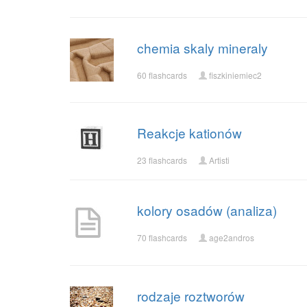
chemia skaly mineraly
60 flashcards
fiszkiniemiec2
Reakcje kationów
23 flashcards
Artisti
kolory osadów (analiza)
70 flashcards
age2andros
rodzaje roztworów