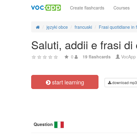
Create flashcards
Courses
języki obce
francuski
Frasi quotidiane in
Saluti, addii e frasi d
0
19 flashcards
VocApp
start learning
download mp3
Question