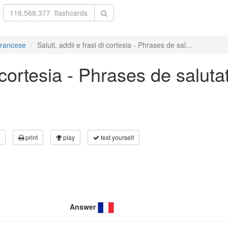
 francese
Saluti, addii e frasi di cortesia - Phrases de sal...
i cortesia - Phrases de saluta
print
play
test yourself
Answer