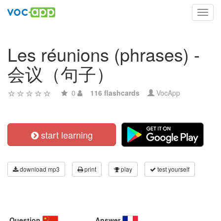
Toggl
navig
Les réunions (phrases) -
会议（句子）
0
116 flashcards
VocApp
start learning
download mp3
print
play
test yourself
Question
Answer