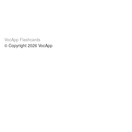
VocApp Flashcards
© Copyright 2026 VocApp
02-798 Mielczarskiego 8/58
Warsaw, Poland (EU)
About Us
Conditions
our team
100% guarantee
Blog
privacy policy