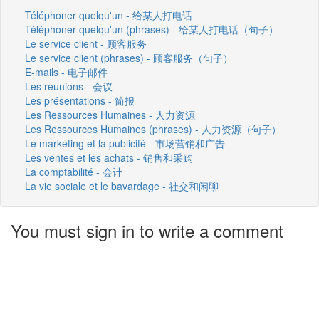
Téléphoner quelqu'un - 给某人打电话
Téléphoner quelqu'un (phrases) - 给某人打电话（句子）
Le service client - 顾客服务
Le service client (phrases) - 顾客服务（句子）
E-mails - 电子邮件
Les réunions - 会议
Les présentations - 简报
Les Ressources Humaines - 人力资源
Les Ressources Humaines (phrases) - 人力资源（句子）
Le marketing et la publicité - 市场营销和广告
Les ventes et les achats - 销售和采购
La comptabilité - 会计
La vie sociale et le bavardage - 社交和闲聊
You must sign in to write a comment