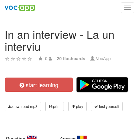
Toggl
navig
In an interview - La un
interviu
0
20 flashcards
VocApp
start learning
download mp3
print
play
test yourself
Question
Answer