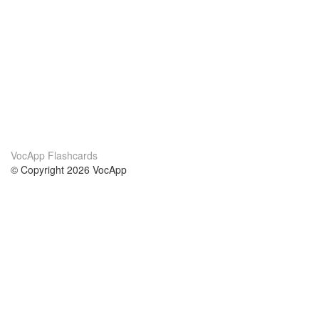
VocApp Flashcards
© Copyright 2026 VocApp
02-798 Mielczarskiego 8/58
Warsaw, Poland (EU)