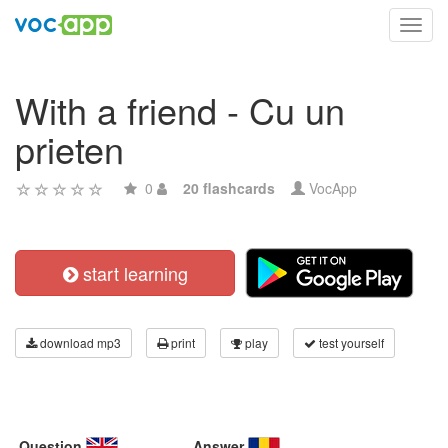
Toggl
navig
With a friend - Cu un
prieten
0
20 flashcards
VocApp
start learning
download mp3
print
play
test yourself
Question
Answer