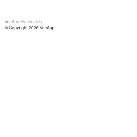
VocApp Flashcards
© Copyright 2026 VocApp
02-798 Mielczarskiego 8/58
Warsaw, Poland (EU)
About Us
Conditions
our team
100% guarantee
Blog
privacy policy
terms
Contact
GDPR
contact