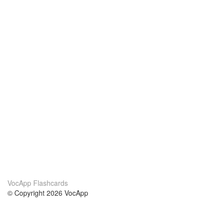
VocApp Flashcards
© Copyright 2026 VocApp
02-798 Mielczarskiego 8/58