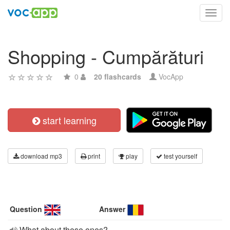
Toggl
navig
Shopping - Cumpărături
0
20 flashcards
VocApp
start learning
download mp3
print
play
test yourself
Question
Answer
What about these ones?