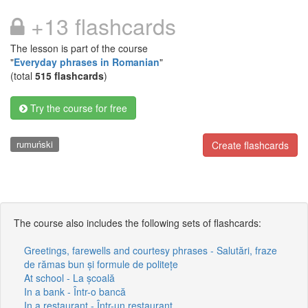
+13 flashcards
The lesson is part of the course
"
Everyday phrases in Romanian
"
(total
515 flashcards
)
Try the course for free
rumuński
Create flashcards
The course also includes the following sets of flashcards:
Greetings, farewells and courtesy phrases - Salutări, fraze
de rămas bun și formule de politețe
At school - La școală
In a bank - Într-o bancă
In a restaurant - Într-un restaurant