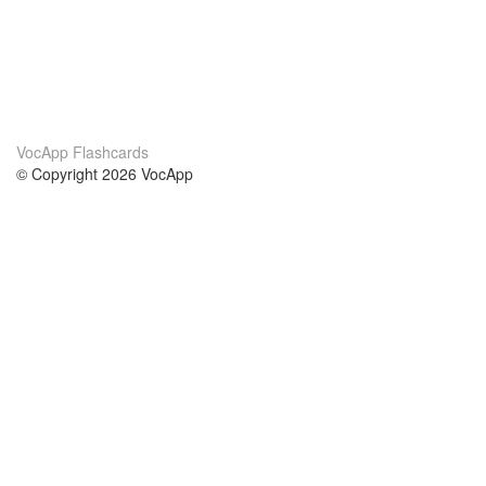
VocApp Flashcards
© Copyright 2026 VocApp
02-798 Mielczarskiego 8/58
Warsaw, Poland (EU)
About Us
Conditions
our team
100% guarantee
Blog
privacy policy