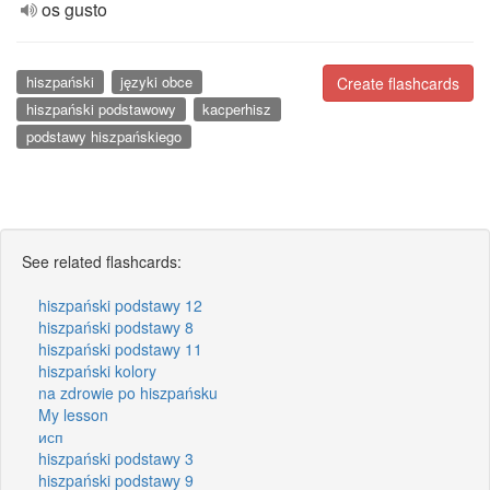
os gusto
hiszpański
języki obce
Create flashcards
hiszpański podstawowy
kacperhisz
podstawy hiszpańskiego
See related flashcards:
hiszpański podstawy 12
hiszpański podstawy 8
hiszpański podstawy 11
hiszpański kolory
na zdrowie po hiszpańsku
My lesson
исп
hiszpański podstawy 3
hiszpański podstawy 9