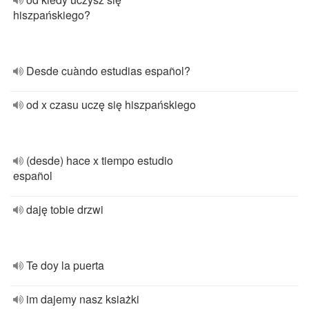
hiszpańskiego?
Desde cuàndo estudias español?
od x czasu uczę się hiszpańskiego
(desde) hace x tiempo estudio
español
daję tobie drzwi
Te doy la puerta
im dajemy nasz ksiażki