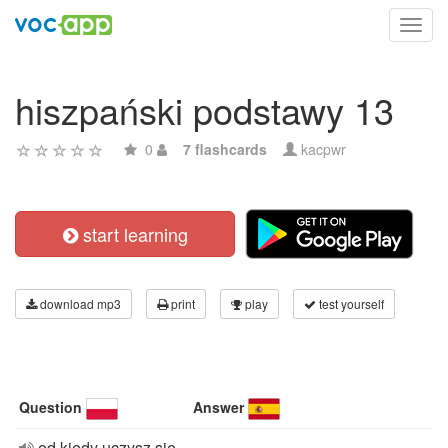
Toggl
navig
hiszpański podstawy 13
0
7 flashcards
kacpwr
start learning
download mp3
print
play
test yourself
Question
Answer
od kiedy uczysz się