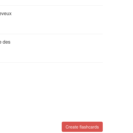
heveux
e des
Create flashcards