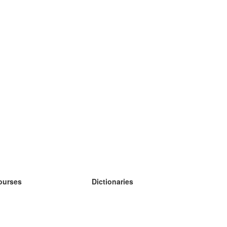
ourses
Dictionaries
earn German
earn Spanish
earn French
earn Russian