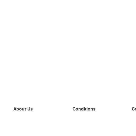
About Us
Conditions
C
our team
100% guarantee
L
Blog
privacy policy
L
terms
L
Contact
GDPR
L