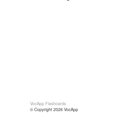
VocApp Flashcards
© Copyright 2026 VocApp
02-798 Mielczarskiego 8/58
Warsaw, Poland (EU)