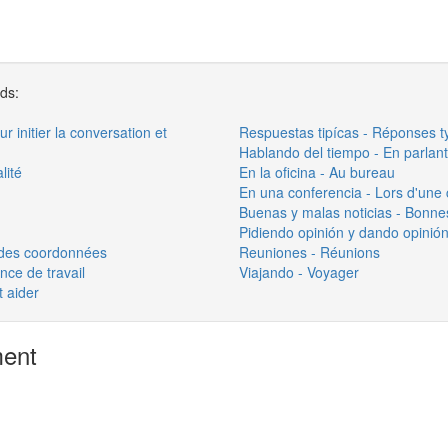
rds:
 initier la conversation et
Respuestas tipícas - Réponses t
Hablando del tiempo - En parlant 
lité
En la oficina - Au bureau
En una conferencia - Lors d'une
Buenas y malas noticias - Bonne
Pidiendo opinión y dando opinió
 des coordonnées
Reuniones - Réunions
nce de travail
Viajando - Voyager
 aider
ment