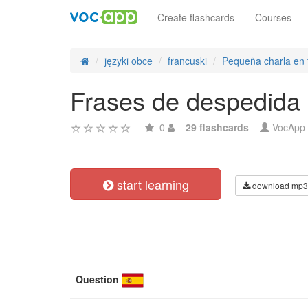
Create flashcards
Courses
języki obce
francuski
Pequeña charla en 
Frases de despedida 
0
29 flashcards
VocApp
start learning
download mp3
Question