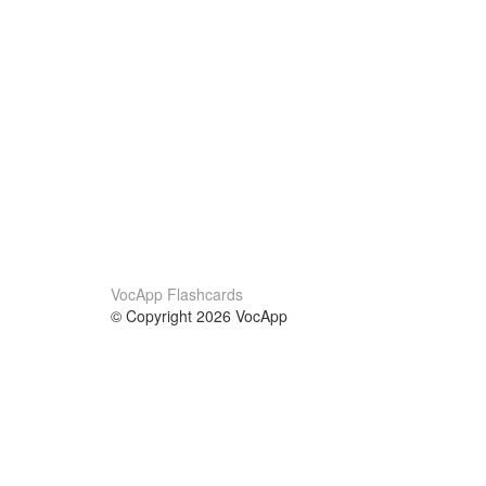
VocApp Flashcards
© Copyright 2026 VocApp
02-798 Mielczarskiego 8/58
Warsaw, Poland (EU)