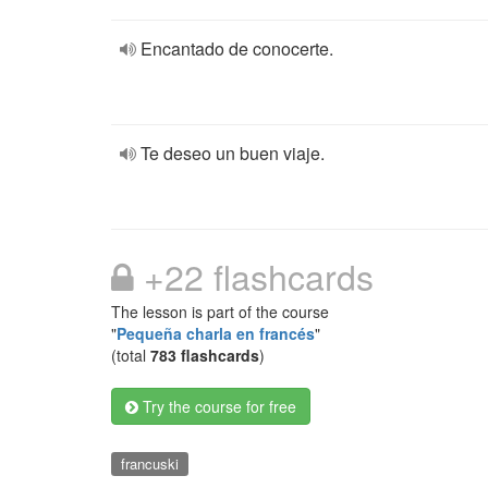
Encantado de conocerte.
Te deseo un buen viaje.
+22 flashcards
The lesson is part of the course
"
Pequeña charla en francés
"
(total
783 flashcards
)
Try the course for free
francuski