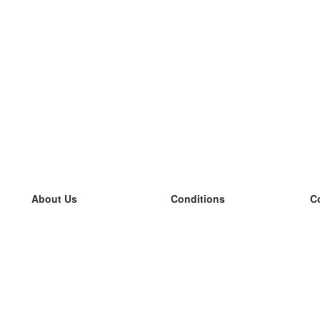
About Us
Conditions
C
our team
100% guarantee
L
Blog
privacy policy
L
terms
L
Contact
GDPR
L
contact
L
More
L
Help
new flashcards
Frequently asked questions
some blogs