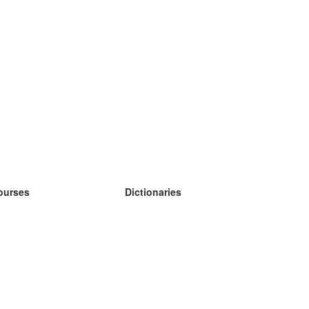
ourses
Dictionaries
earn German
earn Spanish
earn French
earn Russian
earn Norwegian
earn Swedish