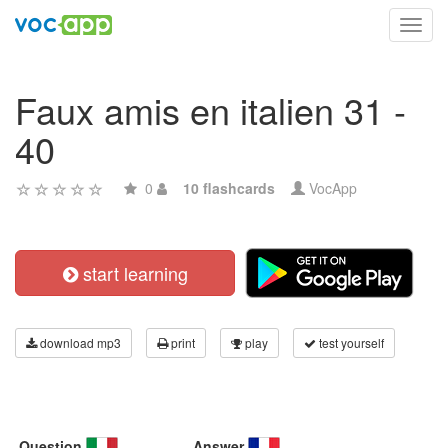
Toggl
navig
Faux amis en italien 31 -
40
0
10 flashcards
VocApp
start learning
download mp3
print
play
test yourself
Question
Answer