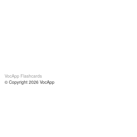
VocApp Flashcards
© Copyright 2026 VocApp
02-798 Mielczarskiego 8/58
Warsaw, Poland (EU)