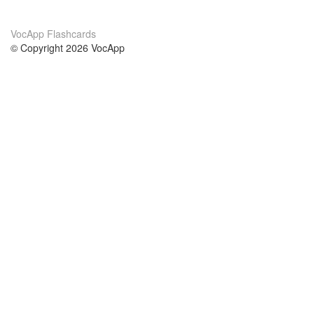
VocApp Flashcards
© Copyright 2026 VocApp
02-798 Mielczarskiego 8/58
Warsaw, Poland (EU)
About Us
Conditions
our team
100% guarantee
Blog
privacy policy
terms
Contact
GDPR
contact
Courses
Help