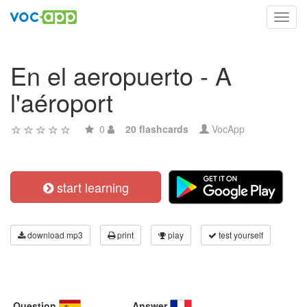
Toggl
navig
En el aeropuerto - A
l'aéroport
0
20 flashcards
VocApp
start learning
download mp3
print
play
test yourself
Question
Answer