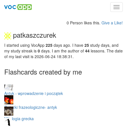
Toggl
navig
0 Person likes this.
Give a Like!
patkaszczurek
I started using VocApp
225
days ago. I have
25
study days, and
my study streak is
0
days. I am the author of
44
lessons. The date
of my last visit is 2026-06-24 18:38:31.
Flashcards created by me
Antyk - wprowadzenie i początek
Związki frazeologiczne- antyk
Mitologia grecka