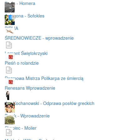
Iliada - Homera
Antygona - Sofokles
BIBLIA
ŚREDNIOWIECZE - wprowadzenie
Lament Świętokrzyski
Pieśń o rolandzie
Rozmowa Mistrza Polikarpa ze śmiercią
Renesans Wprowadzenie
Jan Kochanowski - Odprawa posłów greckich
Barok - Wprowadzenie
Skąpiec - Molier