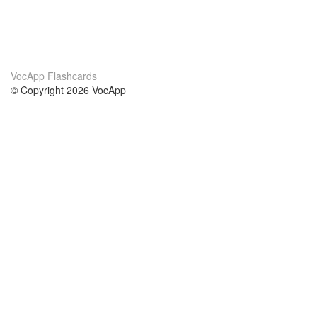
VocApp Flashcards
© Copyright 2026 VocApp
02-798 Mielczarskiego 8/58
Warsaw, Poland (EU)
About Us
Conditions
our team
100% guarantee
Blog
privacy policy
terms
Contact