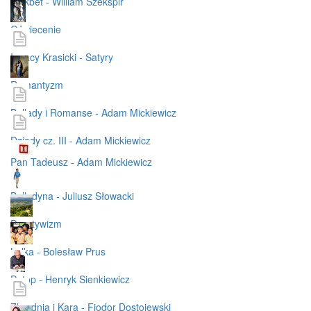
Makbet - William Szekspir
Oświecenie
Ignacy Krasicki - Satyry
Romantyzm
Ballady i Romanse - Adam Mickiewicz
Dziady cz. III - Adam Mickiewicz
Pan Tadeusz - Adam Mickiewicz
Balladyna - Juliusz Słowacki
Pozytywizm
Lalka - Bolesław Prus
Potop - Henryk Sienkiewicz
Zbrodnia i Kara - Fiodor Dostojewski