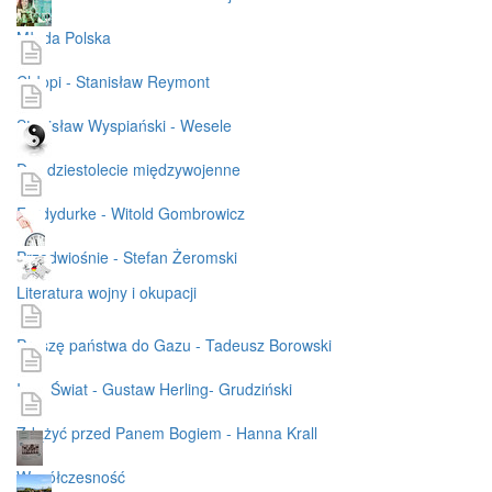
Młoda Polska
Chłopi - Stanisław Reymont
Stanisław Wyspiański - Wesele
Dwudziestolecie międzywojenne
Ferdydurke - Witold Gombrowicz
Przedwiośnie - Stefan Żeromski
Literatura wojny i okupacji
Proszę państwa do Gazu - Tadeusz Borowski
Inny Świat - Gustaw Herling- Grudziński
Zdążyć przed Panem Bogiem - Hanna Krall
Współczesność