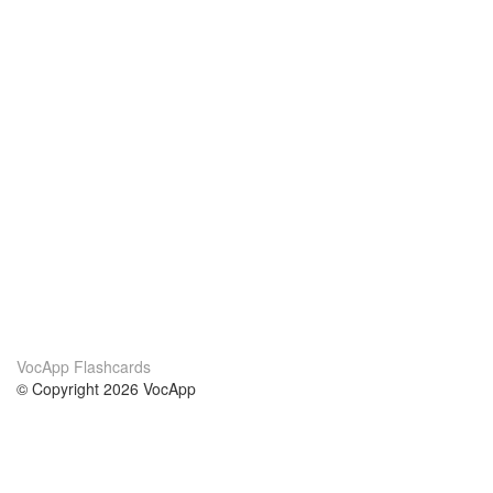
VocApp Flashcards
© Copyright 2026 VocApp
02-798 Mielczarskiego 8/58
Warsaw, Poland (EU)