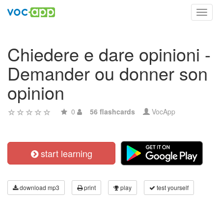
Toggl
navig
Chiedere e dare opinioni -
Demander ou donner son
opinion
0
56 flashcards
VocApp
start learning
download mp3
print
play
test yourself