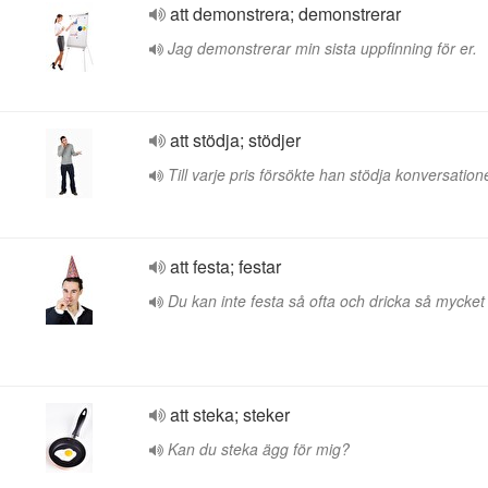
att demonstrera; demonstrerar
Jag demonstrerar min sista uppfinning för er.
att stödja; stödjer
Till varje pris försökte han stödja konversation
att festa; festar
Du kan inte festa så ofta och dricka så mycket 
att steka; steker
Kan du steka ägg för mig?