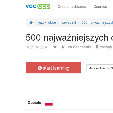
Create flashcards
Courses
języki obce
szwedzki
500 najważniejszy
500 najważniejszych
0
25 flashcards
VocApp
start learning
download mp3
Question