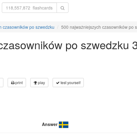
ch czasowników po szwedzku
500 najważniejszych czasowników po 
 czasowników po szwedzku 3
print
play
test yourself
Answer