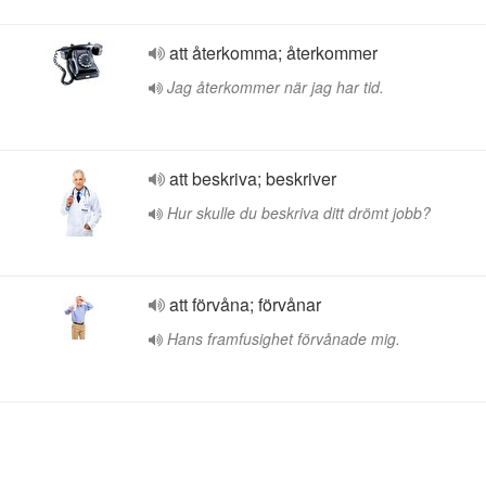
att återkomma; återkommer
Jag återkommer när jag har tid.
att beskriva; beskriver
Hur skulle du beskriva ditt drömt jobb?
att förvåna; förvånar
Hans framfusighet förvånade mig.