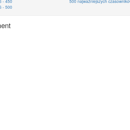
6 - 450
500 najważniejszych czasownikó
6 - 500
ment