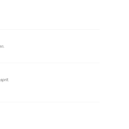
en.
sprit.