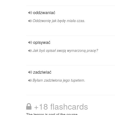
oddzwaniać
Oddzwonię jak będę miała czas.
opisywać
Jak byś opisał swoją wymarzoną pracę?
zadziwiać
Byłam zadziwiona jego tupetem.
+18 flashcards
The lesson is part of the course