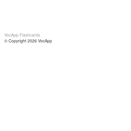
VocApp Flashcards
© Copyright 2026 VocApp
02-798 Mielczarskiego 8/58
Warsaw, Poland (EU)
About Us
Conditions
our team
100% guarantee
Blog
privacy policy
terms