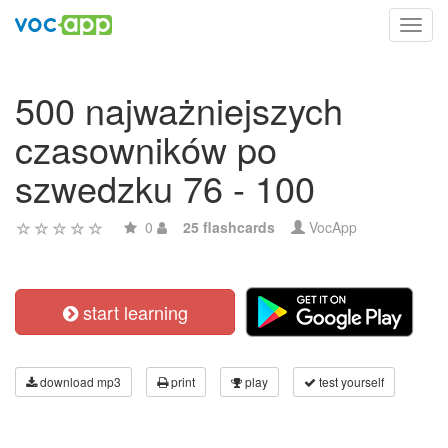
Toggl
navig
500 najważniejszych
czasowników po
szwedzku 76 - 100
0
25 flashcards
VocApp
start learning
download mp3
print
play
test yourself