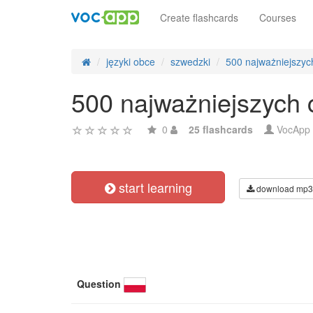
Create flashcards
Courses
języki obce
szwedzki
500 najważniejszy
500 najważniejszych
0
25 flashcards
VocApp
start learning
download mp3
Question