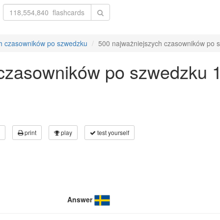
ch czasowników po szwedzku
500 najważniejszych czasowników po s
 czasowników po szwedzku 1
print
play
test yourself
Answer