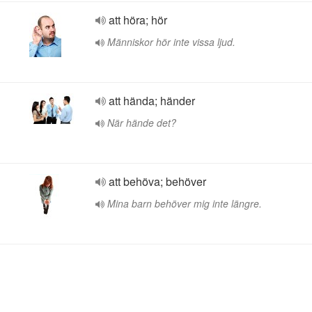
att höra; hör
Människor hör inte vissa ljud.
att hända; händer
När hände det?
att behöva; behöver
Mina barn behöver mig inte längre.