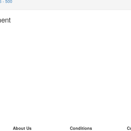
6 - 500
ment
About Us
Conditions
C