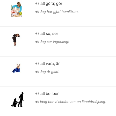
att göra; gör
Jag har gjort hemläxan.
att se; ser
Jag ser ingenting!
att vara; är
Jag är glad.
att be; ber
Idag ber vi chefen om en löneförhöjning.