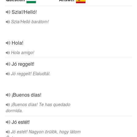
Szia!/Helló!
Szia/Helló barátom!
Hola!
Hola amigo!
Jó reggelt!
Jó reggelt! Elaludtál.
¡Buenos días!
¡Buenos días! Te has quedado
dormida.
Jó estét!
Jó estét! Nagyon örülök, hogy látom