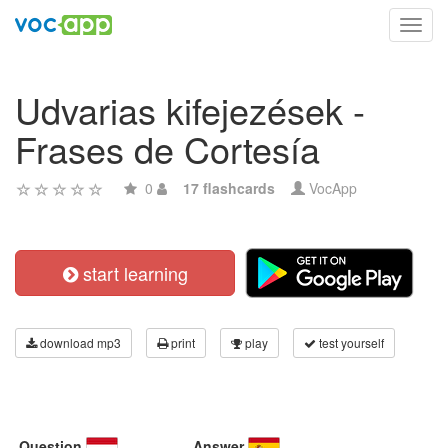
Toggl
navig
Udvarias kifejezések -
Frases de Cortesía
0
17 flashcards
VocApp
start learning
download mp3
print
play
test yourself
Question
Answer