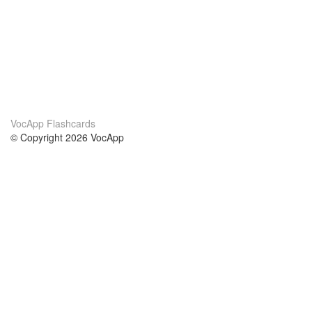
VocApp Flashcards
© Copyright 2026 VocApp
02-798 Mielczarskiego 8/58
Warsaw, Poland (EU)
About Us
Conditions