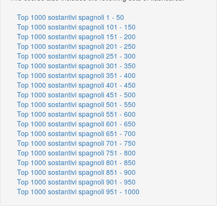
Top 1000 sostantivi spagnoli 1 - 50
Top 1000 sostantivi spagnoli 101 - 150
Top 1000 sostantivi spagnoli 151 - 200
Top 1000 sostantivi spagnoli 201 - 250
Top 1000 sostantivi spagnoli 251 - 300
Top 1000 sostantivi spagnoli 301 - 350
Top 1000 sostantivi spagnoli 351 - 400
Top 1000 sostantivi spagnoli 401 - 450
Top 1000 sostantivi spagnoli 451 - 500
Top 1000 sostantivi spagnoli 501 - 550
Top 1000 sostantivi spagnoli 551 - 600
Top 1000 sostantivi spagnoli 601 - 650
Top 1000 sostantivi spagnoli 651 - 700
Top 1000 sostantivi spagnoli 701 - 750
Top 1000 sostantivi spagnoli 751 - 800
Top 1000 sostantivi spagnoli 801 - 850
Top 1000 sostantivi spagnoli 851 - 900
Top 1000 sostantivi spagnoli 901 - 950
Top 1000 sostantivi spagnoli 951 - 1000