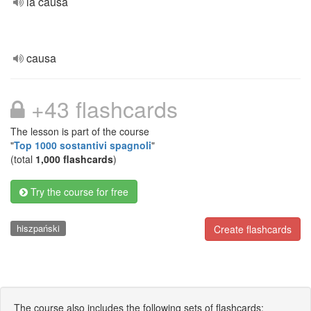
la causa
causa
+43 flashcards
The lesson is part of the course
"
Top 1000 sostantivi spagnoli
"
(total
1,000 flashcards
)
Try the course for free
hiszpański
Create flashcards
The course also includes the following sets of flashcards: