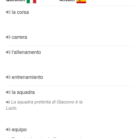
la corsa
carrera
l'allenamento
entrenamiento
la squadra
La squadra preferita di Giacomo è la
Lazio.
equipo