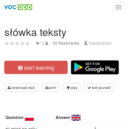
Toggl
navig
słówka teksty
0
55 flashcards
martynamaz
start learning
download mp3
print
play
test yourself
Question
Answer
mieć na celu