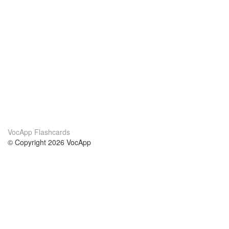
VocApp Flashcards
© Copyright 2026 VocApp
02-798 Mielczarskiego 8/58
Warsaw, Poland (EU)